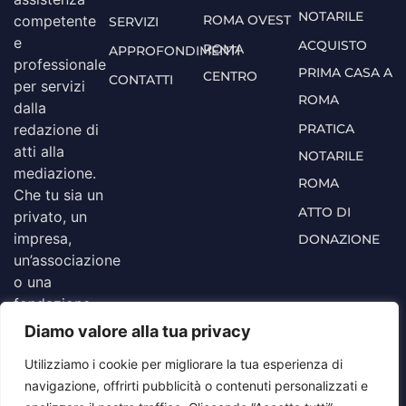
NOTARILE
ROMA OVEST
competente
SERVIZI
e
ACQUISTO
ROMA
APPROFONDIMENTI
professionale
PRIMA CASA A
CENTRO
CONTATTI
per servizi
ROMA
dalla
PRATICA
redazione di
atti alla
NOTARILE
mediazione.
ROMA
Che tu sia un
ATTO DI
privato, un
impresa,
DONAZIONE
un’associazione
o una
fondazione,
contattaci
Diamo valore alla tua privacy
per un
Utilizziamo i cookie per migliorare la tua esperienza di
preventivo o
navigazione, offrirti pubblicità o contenuti personalizzati e
una