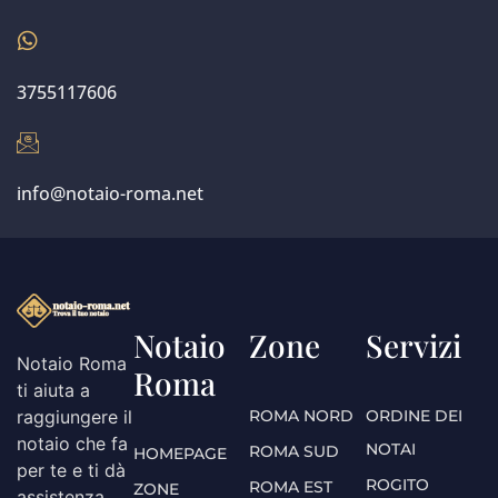
3755117606
info@notaio-roma.net
Notaio
Zone
Servizi
Notaio Roma
Roma
ti aiuta a
ROMA NORD
ORDINE DEI
raggiungere il
notaio che fa
NOTAI
ROMA SUD
HOMEPAGE
per te e ti dà
ROGITO
ROMA EST
ZONE
assistenza