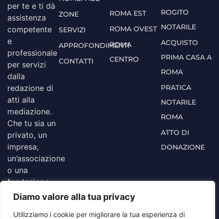
per te e ti dà
ROGITO
ROMA EST
ZONE
assistenza
NOTARILE
ROMA OVEST
competente
SERVIZI
e
ACQUISTO
ROMA
APPROFONDIMENTI
professionale
PRIMA CASA A
CENTRO
CONTATTI
per servizi
ROMA
dalla
PRATICA
redazione di
atti alla
NOTARILE
mediazione.
ROMA
Che tu sia un
ATTO DI
privato, un
impresa,
DONAZIONE
un’associazione
o una
fondazione,
contattaci
Diamo valore alla tua privacy
per un
Utilizziamo i cookie per migliorare la tua esperienza di
preventivo o